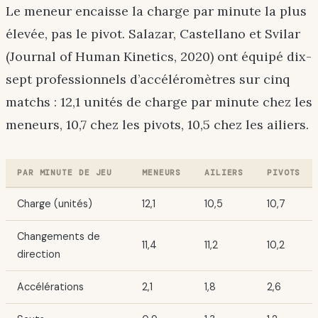
Le meneur encaisse la charge par minute la plus
élevée, pas le pivot. Salazar, Castellano et Svilar
(Journal of Human Kinetics, 2020) ont équipé dix-
sept professionnels d’accéléromètres sur cinq
matchs : 12,1 unités de charge par minute chez les
meneurs, 10,7 chez les pivots, 10,5 chez les ailiers.
PAR MINUTE DE JEU
MENEURS
AILIERS
PIVOTS
Charge (unités)
12,1
10,5
10,7
Changements de
11,4
11,2
10,2
direction
Accélérations
2,1
1,8
2,6