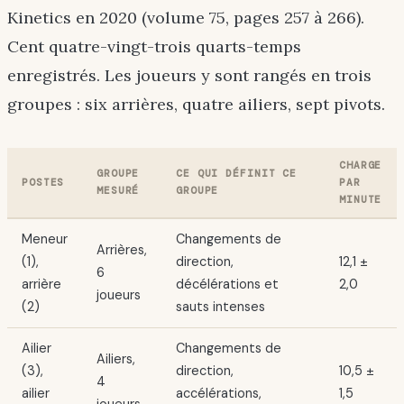
Kinetics en 2020 (volume 75, pages 257 à 266).
Cent quatre-vingt-trois quarts-temps
enregistrés. Les joueurs y sont rangés en trois
groupes : six arrières, quatre ailiers, sept pivots.
CHARGE
GROUPE
CE QUI DÉFINIT CE
POSTES
PAR
MESURÉ
GROUPE
MINUTE
Meneur
Changements de
Arrières,
(1),
direction,
12,1 ±
6
arrière
décélérations et
2,0
joueurs
(2)
sauts intenses
Ailier
Changements de
Ailiers,
(3),
direction,
10,5 ±
4
ailier
accélérations,
1,5
joueurs